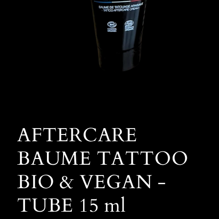
Ouvrir
le
média
1
AFTERCARE
dans
une
fenêtre
BAUME TATTOO
modale
BIO & VEGAN -
TUBE 15 ml