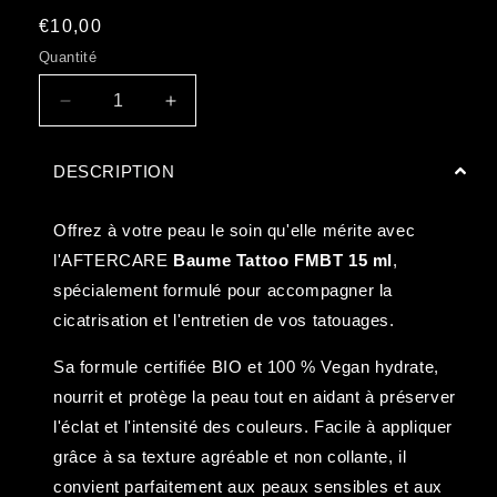
Prix
€10,00
habituel
Quantité
Réduire
Augmenter
la
la
quantité
quantité
DESCRIPTION
de
de
AFTERCARE
AFTERCARE
BAUME
BAUME
Offrez à votre peau le soin qu'elle mérite avec
TATTOO
TATTOO
l'AFTERCARE
Baume Tattoo FMBT 15 ml
,
BIO
BIO
spécialement formulé pour accompagner la
&amp;
&amp;
VEGAN
VEGAN
cicatrisation et l'entretien de vos tatouages.
-
-
TUBE
TUBE
Sa formule certifiée BIO et 100 % Vegan hydrate,
15
15
nourrit et protège la peau tout en aidant à préserver
ml
ml
l'éclat et l'intensité des couleurs. Facile à appliquer
grâce à sa texture agréable et non collante, il
convient parfaitement aux peaux sensibles et aux