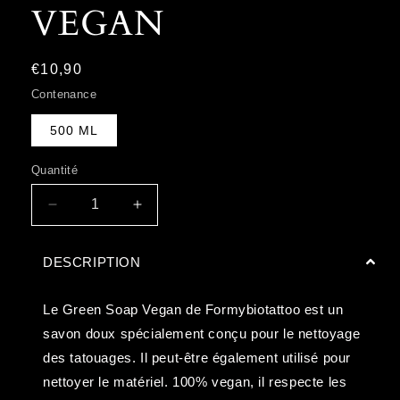
VEGAN
Prix
€10,90
habituel
Contenance
500 ML
Quantité
Réduire
Augmenter
la
la
quantité
quantité
DESCRIPTION
de
de
GREEN
GREEN
SOAP
SOAP
Le Green Soap Vegan de Formybiotattoo est un
VEGAN
VEGAN
savon doux spécialement conçu pour le nettoyage
des tatouages. Il peut-être également utilisé pour
nettoyer le matériel. 100% vegan, il respecte les