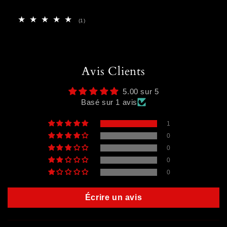
1
(1)
total
des
critiques
Avis Clients
5.00 sur 5
Basé sur 1 avis
1
0
0
0
0
Écrire un avis