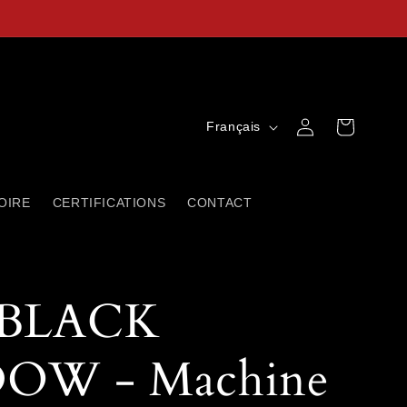
L
Connexion
Panier
Français
a
n
OIRE
CERTIFICATIONS
CONTACT
g
u
e
BLACK
OW - Machine