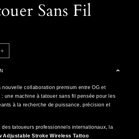
touer Sans Fil
Augmenter
la
quantité
ON
de
OG
BLACK
 nouvelle collaboration premium entre
OG
et
WIDOW
w
: une machine à tatouer sans fil pensée pour les
-
eants à la recherche de puissance, précision et
Machine
à
Tatouer
Sans
des tatoueurs professionnels internationaux, la
Fil
 Adjustable Stroke Wireless Tattoo