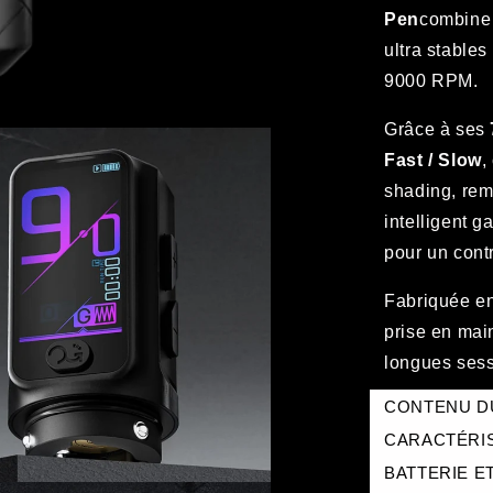
Pen
combine
ultra stables
9000 RPM.
Grâce à ses
Fast / Slow
,
shading, rem
intelligent g
pour un contr
Fabriquée en
prise en main
longues ses
CONTENU D
CARACTÉRI
BATTERIE E