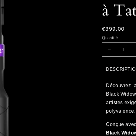
à Ta
Prix
€399,00
habituel
Quantité
Réduire
la
quantité
DESCRIPTI
de
OG
BLACK
Découvrez la
WIDOW
Black Wido
-
artistes exig
Machine
à
polyvalence.
Tatouer
Sans
Conçue avec 
Fil
Black Widow