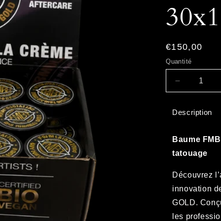
30x
Prix
€150,00
habituel
Quantité
Réduire
la
quantité
Description
de
PACK
Spécial
Baume FMBT
Shop
tatouage
-
BAUME
Découvrez l’a
GOLD
30x15mL
innovation 
GOLD. Conçu 
les professi