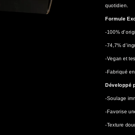
quotidien.
Formule Excl
-100% d’orig
-74,7% d’ingr
-Vegan et te
-Fabriqué en
Développé p
-Soulage imm
-Favorise une
-Texture douc