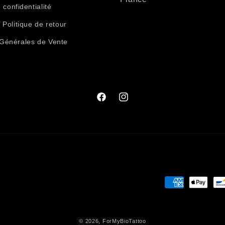
 confidentialité
t Politique de retour
 Générales de Vente
Facebook
Instagram
Moyens
de
paiement
© 2026,
ForMyBioTattoo