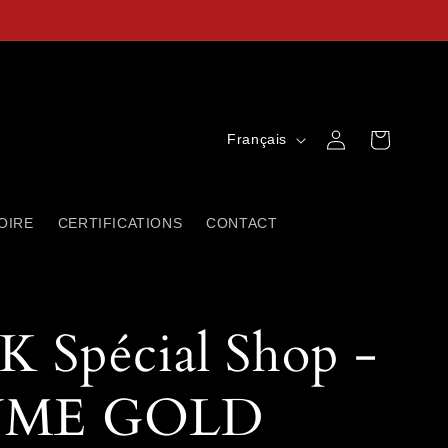
L
Connexion
Panier
Français
a
n
OIRE
CERTIFICATIONS
CONTACT
g
u
e
 Spécial Shop -
UME GOLD