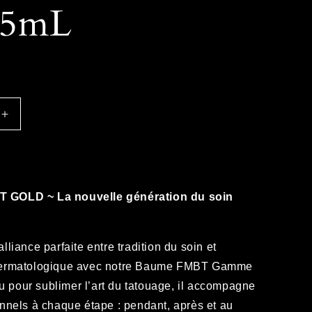
15mL
Augmenter
la
quantité
de
PACK
Spécial
 GOLD ~ La nouvelle génération du soin
Shop
-
BAUME
lliance parfaite entre tradition du soin et
GOLD
30x15mL
dermatologique avec notre Baume FMBT Gamme
pour sublimer l’art du tatouage, il accompagne
onnels à chaque étape : pendant, après et au