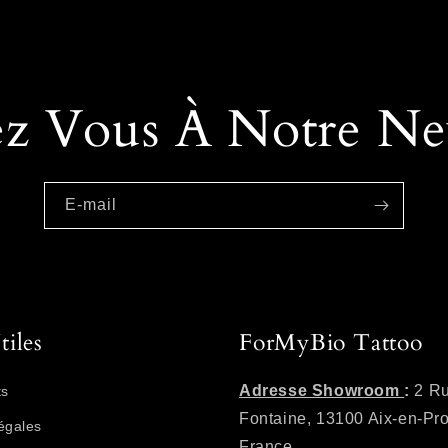
z Vous À Notre New
E-mail
tiles
ForMyBio Tattoo
Adresse Showroom
:
2 Ru
ts
Fontaine, 13100 Aix-en-Pr
égales
France